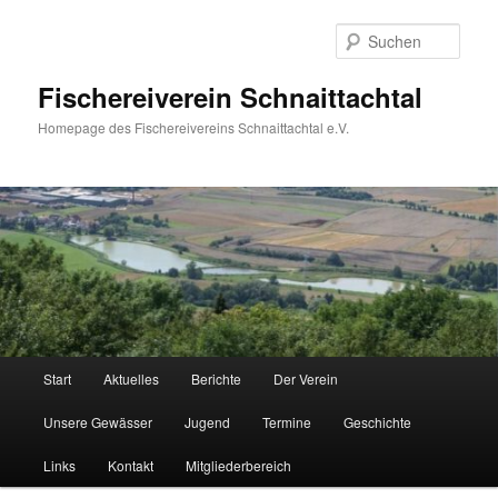
Zum
Zum
Inhalt
sekundären
Such
wechseln
Inhalt
wechseln
Fischereiverein Schnaittachtal
Homepage des Fischereivereins Schnaittachtal e.V.
Hauptmenü
Start
Aktuelles
Berichte
Der Verein
Unsere Gewässer
Jugend
Termine
Geschichte
Links
Kontakt
Mitgliederbereich