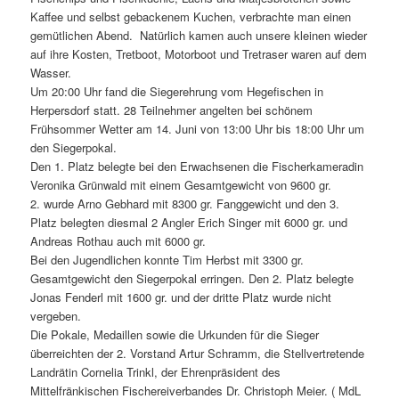
Kaffee und selbst gebackenem Kuchen, verbrachte man einen
gemütlichen Abend. Natürlich kamen auch unsere kleinen wieder
auf ihre Kosten, Tretboot, Motorboot und Tretraser waren auf dem
Wasser.
Um 20:00 Uhr fand die Siegerehrung vom Hegefischen in
Herpersdorf statt. 28 Teilnehmer angelten bei schönem
Frühsommer Wetter am 14. Juni von 13:00 Uhr bis 18:00 Uhr um
den Siegerpokal.
Den 1. Platz belegte bei den Erwachsenen die Fischerkameradin
Veronika Grünwald mit einem Gesamtgewicht von 9600 gr.
2. wurde Arno Gebhard mit 8300 gr. Fanggewicht und den 3.
Platz belegten diesmal 2 Angler Erich Singer mit 6000 gr. und
Andreas Rothau auch mit 6000 gr.
Bei den Jugendlichen konnte Tim Herbst mit 3300 gr.
Gesamtgewicht den Siegerpokal erringen. Den 2. Platz belegte
Jonas Fenderl mit 1600 gr. und der dritte Platz wurde nicht
vergeben.
Die Pokale, Medaillen sowie die Urkunden für die Sieger
überreichten der 2. Vorstand Artur Schramm, die Stellvertretende
Landrätin Cornelia Trinkl, der Ehrenpräsident des
Mittelfränkischen Fischereiverbandes Dr. Christoph Meier. ( MdL