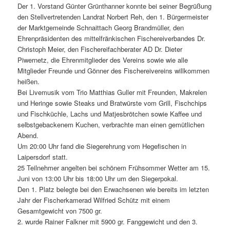
Der 1. Vorstand Günter Grünthanner konnte bei seiner Begrüßung
den Stellvertretenden Landrat Norbert Reh, den 1. Bürgermeister
der Marktgemeinde Schnaittach Georg Brandmüller, den
Ehrenpräsidenten des mittelfränkischen Fischereiverbandes Dr.
Christoph Meier, den Fischereifachberater AD Dr. Dieter
Piwernetz, die Ehrenmitglieder des Vereins sowie wie alle
Mitglieder Freunde und Gönner des Fischereivereins willkommen
heißen.
Bei Livemusik vom Trio Matthias Guller mit Freunden, Makrelen
und Heringe sowie Steaks und Bratwürste vom Grill, Fischchips
und Fischküchle, Lachs und Matjesbrötchen sowie Kaffee und
selbstgebackenem Kuchen, verbrachte man einen gemütlichen
Abend.
Um 20:00 Uhr fand die Siegerehrung vom Hegefischen in
Laipersdorf statt.
25 Teilnehmer angelten bei schönem Frühsommer Wetter am 15.
Juni von 13:00 Uhr bis 18:00 Uhr um den Siegerpokal.
Den 1. Platz belegte bei den Erwachsenen wie bereits im letzten
Jahr der Fischerkamerad Wilfried Schütz mit einem
Gesamtgewicht von 7500 gr.
2. wurde Rainer Falkner mit 5900 gr. Fanggewicht und den 3.