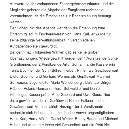
Auswertung der vorhandenen Fangergebnisse erläutert und die
Mitglieder gebeten die Abgabe der Fanglisten rechtzeitig
vorzunehmen, da die Ergebnisse zur Besatzplanung benötigt
werden.
Der Höhepunkt des Abends war dann die Ernennung zum
Ehrenmitglied im Fischereiverein von Hans Karl, er wurde für
seine 20jährige Verwaltungsarbeit in verschiedenen
Aufgabengebieten gewürdigt.
Bei denn nach folgenden Wahlen gab es keine großen
Überraschungen. Wiedergewählt wurden der 1.Vorsitzende Günter
Grünthanner, der 2.Vorsitzende Artur Schramm, die Kassiererin
Tanja Buchner, der Schriftführer Herbert Pirner, als Gewässerwart
Dieter Buchner und Gerhard Werner, als Gerätewart Manfred
Schwarzer, Jugendleiter Mario Wendenburg , Beisitzer Jürgen
Rübner, Roland Hermann, Horst Schweidler und Daniel
Hönninger, Kassenprüfer Arno Gebhard und Uwe Klaus. Neu
dazu gewählt wurde als Gerätewart Rainer Falkner und als
Gewässerwart Michael Ulrich-Herzog. Der 1.Vorsitzende
bedankte sich bei den ausscheidenden Verwaltungsmitgliedern
Hans Karl, Harry Müller, Daniel Weber, Benny Bauer und Michael
Huber und wünschte ihnen viel Gesundheit und ein Petri Heil.