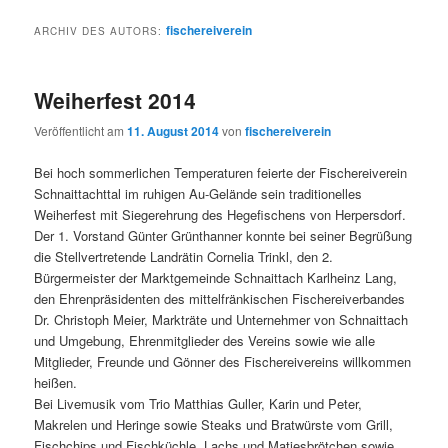
fischereiverein
ARCHIV DES AUTORS:
Weiherfest 2014
Veröffentlicht am
11. August 2014
von
fischereiverein
Bei hoch sommerlichen Temperaturen feierte der Fischereiverein
Schnaittachttal im ruhigen Au-Gelände sein traditionelles
Weiherfest mit Siegerehrung des Hegefischens von Herpersdorf.
Der 1. Vorstand Günter Grünthanner konnte bei seiner Begrüßung
die Stellvertretende Landrätin Cornelia Trinkl, den 2.
Bürgermeister der Marktgemeinde Schnaittach Karlheinz Lang,
den Ehrenpräsidenten des mittelfränkischen Fischereiverbandes
Dr. Christoph Meier, Markträte und Unternehmer von Schnaittach
und Umgebung, Ehrenmitglieder des Vereins sowie wie alle
Mitglieder, Freunde und Gönner des Fischereivereins willkommen
heißen.
Bei Livemusik vom Trio Matthias Guller, Karin und Peter,
Makrelen und Heringe sowie Steaks und Bratwürste vom Grill,
Fischchips und Fischküchle, Lachs und Matjesbrötchen sowie