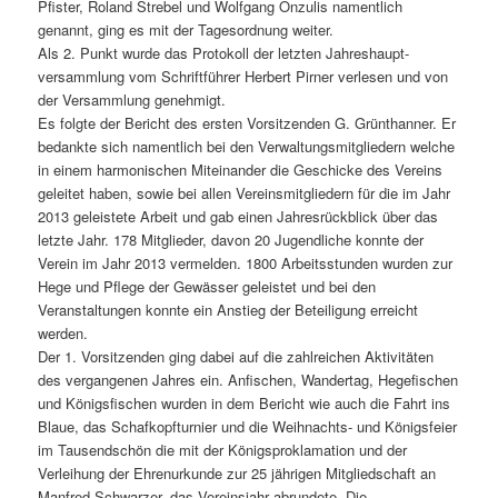
Pfister, Roland Strebel und Wolfgang Onzulis namentlich
genannt, ging es mit der Tagesordnung weiter.
Als 2. Punkt wurde das Protokoll der letzten Jahreshaupt-
versammlung vom Schriftführer Herbert Pirner verlesen und von
der Versammlung genehmigt.
Es folgte der Bericht des ersten Vorsitzenden G. Grünthanner. Er
bedankte sich namentlich bei den Verwaltungsmitgliedern welche
in einem harmonischen Miteinander die Geschicke des Vereins
geleitet haben, sowie bei allen Vereinsmitgliedern für die im Jahr
2013 geleistete Arbeit und gab einen Jahresrückblick über das
letzte Jahr. 178 Mitglieder, davon 20 Jugendliche konnte der
Verein im Jahr 2013 vermelden. 1800 Arbeitsstunden wurden zur
Hege und Pflege der Gewässer geleistet und bei den
Veranstaltungen konnte ein Anstieg der Beteiligung erreicht
werden.
Der 1. Vorsitzenden ging dabei auf die zahlreichen Aktivitäten
des vergangenen Jahres ein. Anfischen, Wandertag, Hegefischen
und Königsfischen wurden in dem Bericht wie auch die Fahrt ins
Blaue, das Schafkopfturnier und die Weihnachts- und Königsfeier
im Tausendschön die mit der Königsproklamation und der
Verleihung der Ehrenurkunde zur 25 jährigen Mitgliedschaft an
Manfred Schwarzer, das Vereinsjahr abrundete. Die