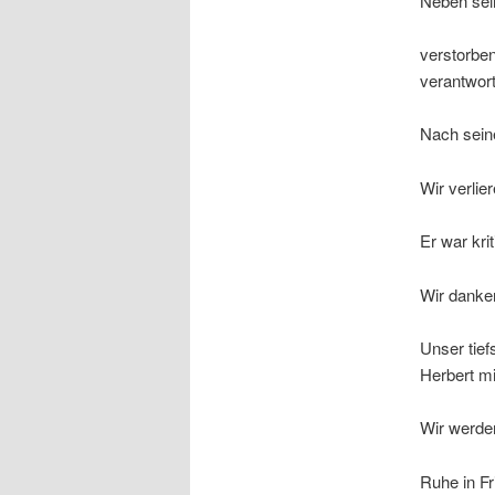
Neben sei
verstorben
verantwort
Nach seine
Wir verlie
Er war kri
Wir danken
Unser tie
Herbert mi
Wir werde
Ruhe in Fri