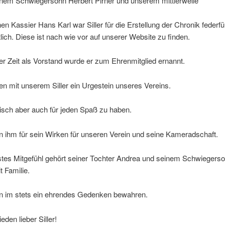
nem Schwiegersohn Herbert Pirner und unserem mittlerweile
en Kassier Hans Karl war Siller für die Erstellung der Chronik federf
lich. Diese ist nach wie vor auf unserer Website zu finden.
r Zeit als Vorstand wurde er zum Ehrenmitglied ernannt.
ren mit unserem Siller ein Urgestein unseres Vereins.
tisch aber auch für jeden Spaß zu haben.
 ihm für sein Wirken für unseren Verein und seine Kameradschaft.
fstes Mitgefühl gehört seiner Tochter Andrea und seinem Schwiegers
t Familie.
n im stets ein ehrendes Gedenken bewahren.
eden lieber Siller!