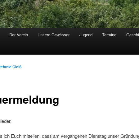
Der Verein
Unsere Gewässer
Jugend
Termine
Geschi
tefanie Gleiß
uermeldung
ieder,
ss ich Euch mitteilen, dass am vergangenen Dienstag unser Gründung