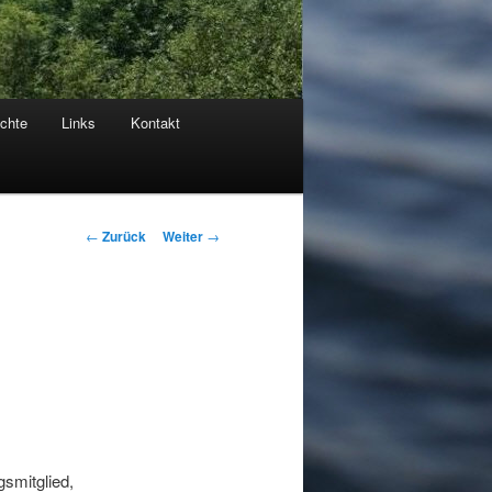
chte
Links
Kontakt
Beitragsnavigation
←
Zurück
Weiter
→
smitglied,