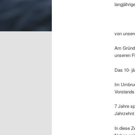
langjährig
von unsere
Am Gründun
unseren Fi
Das 10- jä
Im Umbruc
Vorstands
7 Jahre sp
Jahrzehnt
In diese Z