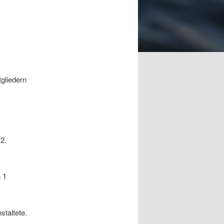
gliedern
2.
 1
staltete.