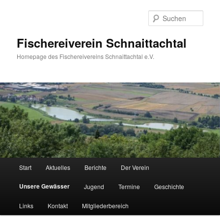
Zum
Inhalt
Such
wechseln
Fischereiverein Schnaittachtal
Homepage des Fischereivereins Schnaittachtal e.V.
Hauptmenü
Start
Aktuelles
Berichte
Der Verein
Unsere Gewässer
Jugend
Termine
Geschichte
Links
Kontakt
Mitgliederbereich